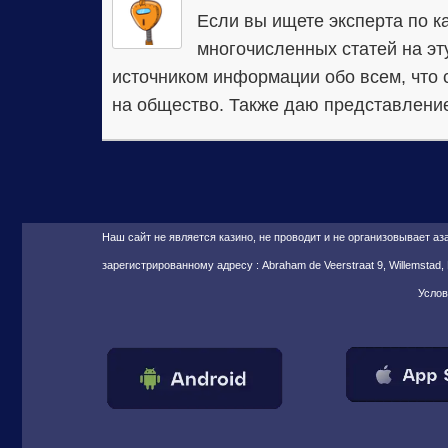
Если вы ищете эксперта по к
многочисленных статей на эт
источником информации обо всем, что с
на общество. Также даю представление 
Наш сайт не является казино, не проводит и не организовывает а
зарегистрированному адресу : Abraham de Veerstraat 9, Willemstad
Услов