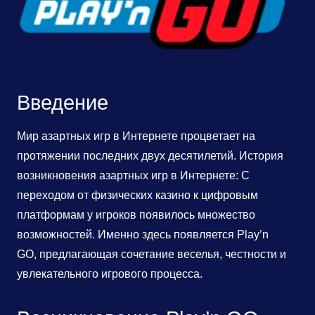
Введение
Мир азартных игр в Интернете процветает на
протяжении последних двух десятилетий. История
возникновения азартных игр в Интернете: С
переходом от физических казино к цифровым
платформам у игроков появилось множество
возможностей. Именно здесь появляется Play’n
GO, предлагающая сочетание веселья, честности и
увлекательного игрового процесса.