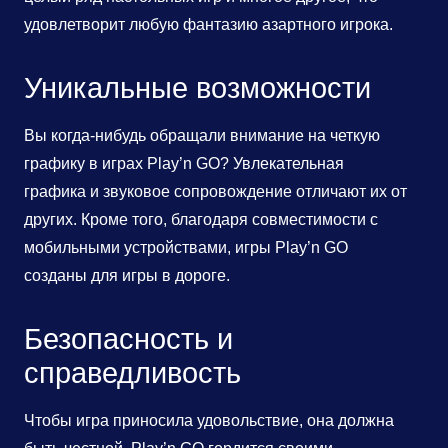
удовлетворит любую фантазию азартного игрока.
Уникальные возможности
Вы когда-нибудь обращали внимание на четкую
графику в играх Play’n GO? Увлекательная
графика и звуковое сопровождение отличают их от
других. Кроме того, благодаря совместимости с
мобильными устройствами, игры Play’n GO
созданы для игры в дороге.
Безопасность и
справедливость
Чтобы игра приносила удовольствие, она должна