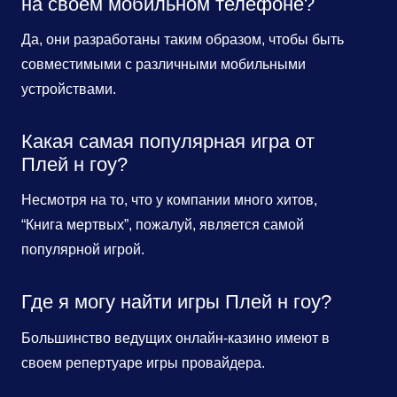
на своем мобильном телефоне?
Да, они разработаны таким образом, чтобы быть
совместимыми с различными мобильными
устройствами.
Какая самая популярная игра от
Плей н гоу?
Несмотря на то, что у компании много хитов,
“Книга мертвых”, пожалуй, является самой
популярной игрой.
Где я могу найти игры Плей н гоу?
Большинство ведущих онлайн-казино имеют в
своем репертуаре игры провайдера.