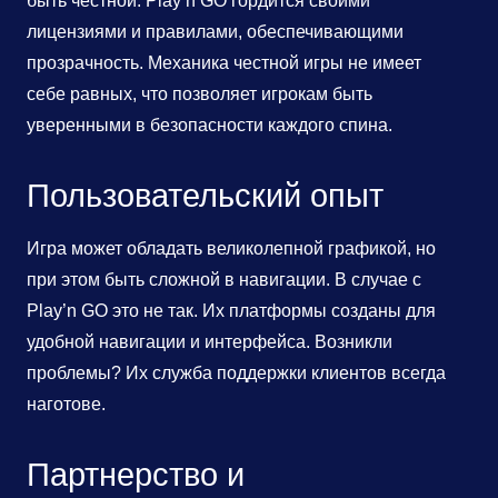
быть честной. Play’n GO гордится своими
лицензиями и правилами, обеспечивающими
прозрачность. Механика честной игры не имеет
себе равных, что позволяет игрокам быть
уверенными в безопасности каждого спина.
Пользовательский опыт
Игра может обладать великолепной графикой, но
при этом быть сложной в навигации. В случае с
Play’n GO это не так. Их платформы созданы для
удобной навигации и интерфейса. Возникли
проблемы? Их служба поддержки клиентов всегда
наготове.
Партнерство и