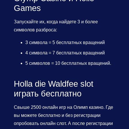
Games
Запускайте их, когда найдете 3 и более
символов разброса:
3 символа = 5 бесплатных вращений
4 символа = 7 бесплатных вращений
5 символов = 10 бесплатных вращений.
Holla die Waldfee
slot
играть бесплатно
Свыше 2500 онлайн игр на Олимп казино. Где
вы можете бесплатно и без регистрации
опробовать онлайн слот. А после регистрации