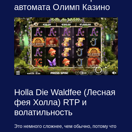
автомата Олимп Казино
Holla Die Waldfee (Лесная
фея Холла) RTP и
волатильность
Это немного сложнее, чем обычно, потому что