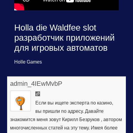
Holla die Waldfee slot
разработчик приложений
для игровых автоматов
Holle Games
admin_4IEwMvbP
Если вы ищете эксперта по казино,
вы пришли по адресу. Давайте
знакомится меня зовут Кирилл Безруков , автором
многочисленных статей на эту тему. Имея более