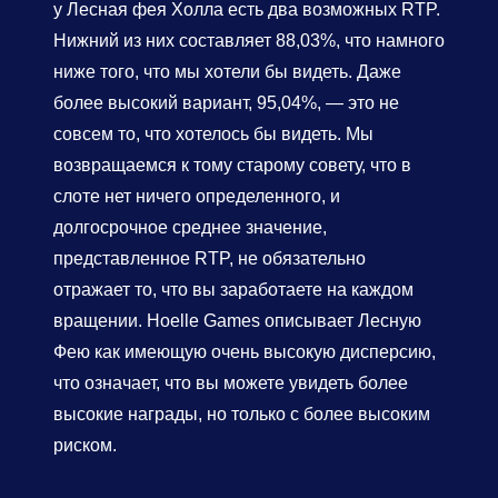
у Лесная фея Холла есть два возможных RTP.
Нижний из них составляет 88,03%, что намного
ниже того, что мы хотели бы видеть. Даже
более высокий вариант, 95,04%, — это не
совсем то, что хотелось бы видеть. Мы
возвращаемся к тому старому совету, что в
слоте нет ничего определенного, и
долгосрочное среднее значение,
представленное RTP, не обязательно
отражает то, что вы заработаете на каждом
вращении. Hoelle Games описывает Лесную
Фею как имеющую очень высокую дисперсию,
что означает, что вы можете увидеть более
высокие награды, но только с более высоким
риском.