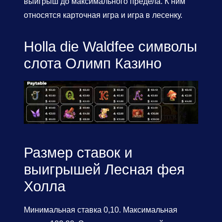
выигрыш до максимального предела. К ним
относятся карточная игра и игра в лесенку.
Holla die Waldfee символы
слота Олимп Казино
Размер ставок и
выигрышей Лесная фея
Холла
Минимальная ставка 0,10. Максимальная