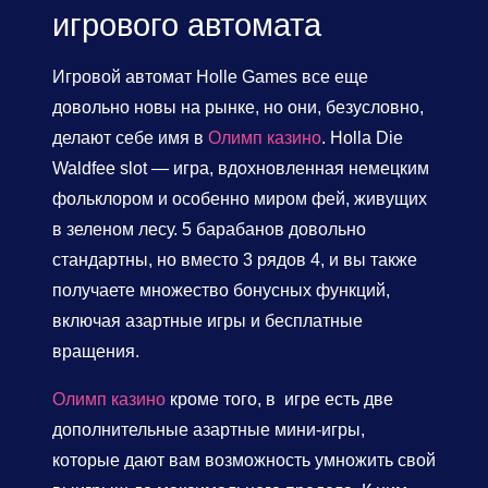
игрового автомата
Игровой автомат Holle Games все еще
довольно новы на рынке, но они, безусловно,
делают себе имя в
Олимп казино
. Holla Die
Waldfee slot — игра, вдохновленная немецким
фольклором и особенно миром фей, живущих
в зеленом лесу. 5 барабанов довольно
стандартны, но вместо 3 рядов 4, и вы также
получаете множество бонусных функций,
включая азартные игры и бесплатные
вращения.
Олимп казино
кроме того, в игре есть две
дополнительные азартные мини-игры,
которые дают вам возможность умножить свой