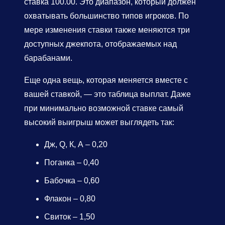
ставка 100.00. Это диапазон, который должен
охватывать большинство типов игроков. По
мере изменения ставки также меняются три
доступных джекпота, отображаемых над
барабанами.
Еще одна вещь, которая меняется вместе с
вашей ставкой, — это таблица выплат. Даже
при минимально возможной ставке самый
высокий выигрыш может выглядеть так:
Дж, Q, К, А – 0,20
Поганка – 0,40
Бабочка – 0,60
Флакон – 0,80
Свиток – 1,50