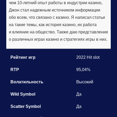
чем 10-летний опыт работы в индустрии казино,
Джон стал надежным источником информации
обо всем, что связано с казино. Я написал статьи
на такие темы, как история казино, их работа
и влияние на общество. Также даю представление
о различных играх казино и стратегиях игры в них.
Рейтинг игр
2022 Hit slot
RTP
95,04%
Волатильность
Высокий
Wild Symbol
Да
Scatter Symbol
Да