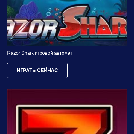
Razor Shark игровой автомат
ИГРАТЬ СЕЙЧАС