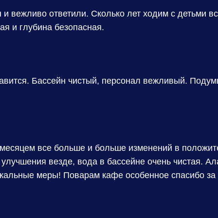
 и вежливо ответили. Сколько лет ходим с детьми в
лая и глубина безопасная.
равится. Бассейн чистый, персонал вежливый. Поду
месяцем все больше и больше изменений в положите
улучшения везде, вода в бассейне очень чистая. Ал
кальные меры! Поварам кафе особенное спасибо за 