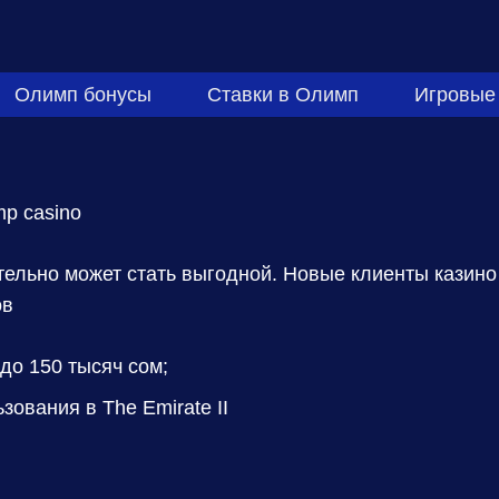
Олимп бонусы
Ставки в Олимп
Игровые
ельно может стать выгодной. Новые клиенты казино 
ов
до 150 тысяч сом;
ования в The Emirate II