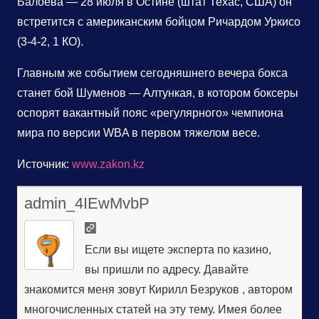
Балоева — 28 июля в Остине (штат Техас, США) он
встретится с американским бойцом Ричардом Уркисо
(3-4-2, 1 КО).
Главным же событием сегодняшнего вечера бокса
станет бой Шуменов — Алтункая, в котором боксеры
оспорят вакантный пояс «регулярного» чемпиона
мира по версии WBA в первом тяжелом весе.
Источник:
www.zakon.kz
admin_4IEwMvbP
Если вы ищете эксперта по казино,
вы пришли по адресу. Давайте
знакомится меня зовут Кирилл Безруков , автором
многочисленных статей на эту тему. Имея более