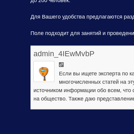
до 200 человек.
Для Вашего удобства предлагаются раз
Поле подходит для занятий и проведени
admin_4IEwMvbP
Если вы ищете эксперта по к
многочисленных статей на эт
источником информации обо всем, что с
на общество. Также даю представление 