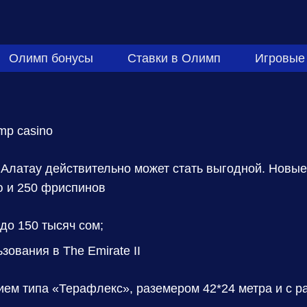
Олимп бонусы
Ставки в Олимп
Игровые
Алатау действительно может стать выгодной. Новые
ю и 250 фриспинов
до 150 тысяч сом;
ования в The Emirate II
ием типа «Терафлекс», раземером 42*24 метра и с 