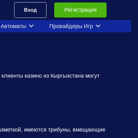
Регистрация
Вход
 Автоматы
Провайдеры Игр
 клиенты казино из Кыргызстана могут
разметкой, имеются трибуны, вмещающие