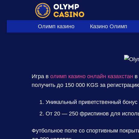
Олимп казино
Казино Олимп
Игра в
олимп казино онлайн казахстан
в 
получить до 150 000 KGS за регистраци
Уникальный приветственный бонус 
От 20 — 250 фриспинов для использ
Футбольное поле со спортивным покрыт