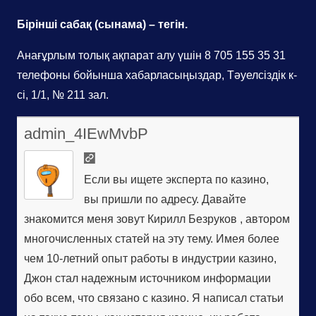
Бірінші сабақ (сынама) – тегін.
Анағұрлым толық ақпарат алу үшін 8 705 155 35 31
телефоны бойынша хабарласыңыздар, Тәуелсіздік к-
сі, 1/1, № 211 зал.
admin_4IEwMvbP
Если вы ищете эксперта по казино,
вы пришли по адресу. Давайте
знакомится меня зовут Кирилл Безруков , автором
многочисленных статей на эту тему. Имея более
чем 10-летний опыт работы в индустрии казино,
Джон стал надежным источником информации
обо всем, что связано с казино. Я написал статьи