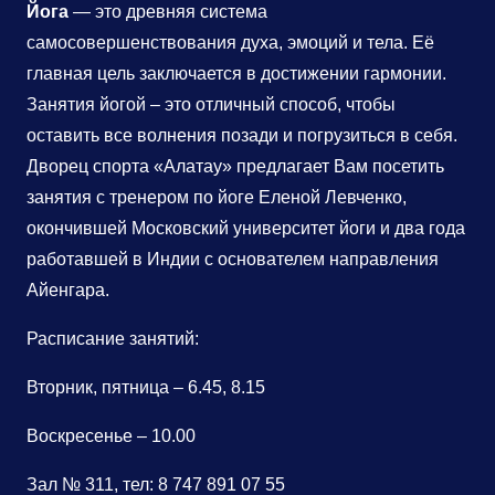
Йога
— это древняя система
самосовершенствования духа, эмоций и тела. Её
главная цель заключается в достижении гармонии.
Занятия йогой – это отличный способ, чтобы
оставить все волнения позади и погрузиться в себя.
Дворец спорта «Алатау» предлагает Вам посетить
занятия с тренером по йоге Еленой Левченко,
окончившей Московский университет йоги и два года
работавшей в Индии с основателем направления
Айенгара.
Расписание занятий:
Вторник, пятница – 6.45, 8.15
Воскресенье – 10.00
Зал № 311, тел: 8 747 891 07 55