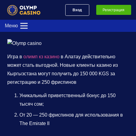
Вход
Регистрация
Меню
Игра в
олимп кз казино
в Алатау действительно
может стать выгодной. Новые клиенты казино из
Кыргызстана могут получить до 150 000 KGS за
регистрацию и 250 фриспинов
Уникальный приветственный бонус до 150
тысяч сом;
От 20 — 250 фриспинов для использования в
The Emirate II