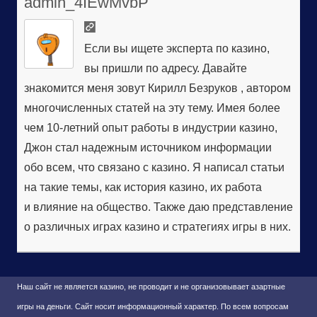
admin_4IEwMvbP
Если вы ищете эксперта по казино,
вы пришли по адресу. Давайте
знакомится меня зовут Кирилл Безруков , автором
многочисленных статей на эту тему. Имея более
чем 10-летний опыт работы в индустрии казино,
Джон стал надежным источником информации
обо всем, что связано с казино. Я написал статьи
на такие темы, как история казино, их работа
и влияние на общество. Также даю представление
о различных играх казино и стратегиях игры в них.
Наш сайт не является казино, не проводит и не организовывает азартные
игры на деньги. Сайт носит информационный характер. По всем вопросам