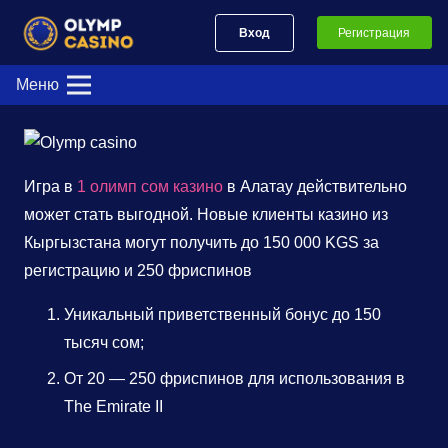
Вход
Регистрация
Меню
Игра в
1 олимп сом казино
в Алатау действительно
может стать выгодной. Новые клиенты казино из
Кыргызстана могут получить до 150 000 KGS за
регистрацию и 250 фриспинов
Уникальный приветственный бонус до 150
тысяч сом;
От 20 — 250 фриспинов для использования в
The Emirate II