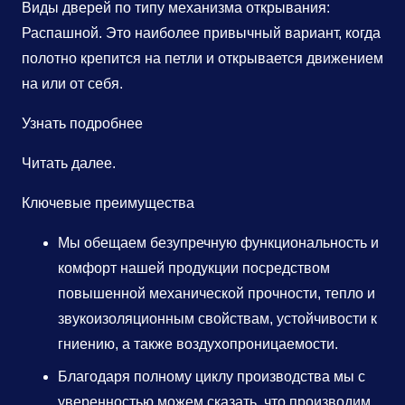
Виды дверей по типу механизма открывания:
Распашной. Это наиболее привычный вариант, когда
полотно крепится на петли и открывается движением
на или от себя.
Узнать подробнее
Читать далее.
Ключевые преимущества
Мы обещаем безупречную функциональность и
комфорт нашей продукции посредством
повышенной механической прочности, тепло и
звукоизоляционным свойствам, устойчивости к
гниению, а также воздухопроницаемости.
Благодаря полному циклу производства мы с
уверенностью можем сказать, что производим