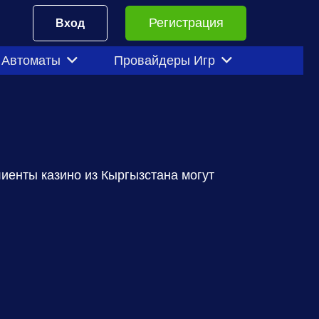
Регистрация
Вход
 Автоматы
Провайдеры Игр
иенты казино из Кыргызстана могут