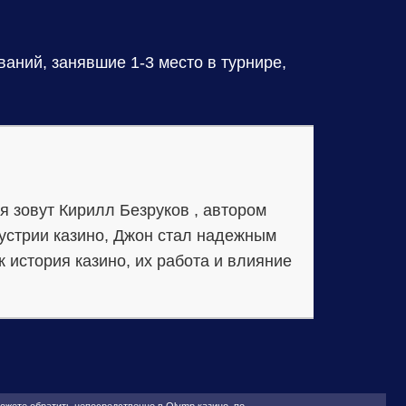
аний, занявшие 1-3 место в турнире,
я зовут Кирилл Безруков , автором
дустрии казино, Джон стал надежным
к история казино, их работа и влияние