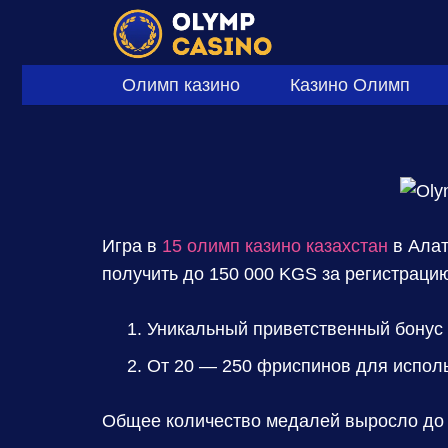
Олимп казино
Казино Олимп
Игра в
15 олимп казино казахстан
в Алат
получить до 150 000 KGS за регистраци
Уникальный приветственный бонус 
От 20 — 250 фриспинов для использ
Общее количество медалей выросло до 