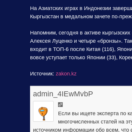
На Азиатских играх в Индонезии заверш
Кыргызстан в медальном зачете по-пре
Напомним, сегодня в активе кыргызских
Алексея Луценко и четыре «бронзы». Та
входит в ТОП-6 после Китая (116), Япони
вовсе уступает только Японии (33), Корее
Источник:
zakon.kz
admin_4IEwMvbP
Если вы ищете эксперта по к
многочисленных статей на эт
источником информации обо всем, что с