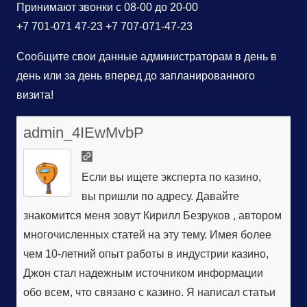
Принимают звонки с 08-00 до 20-00
+7 701-071 47-23 +7 707-071-47-23
Сообщите свои данные администраторам в день в
день или за день вперед до запланированного
визита!
admin_4IEwMvbP
Если вы ищете эксперта по казино,
вы пришли по адресу. Давайте
знакомится меня зовут Кирилл Безруков , автором
многочисленных статей на эту тему. Имея более
чем 10-летний опыт работы в индустрии казино,
Джон стал надежным источником информации
обо всем, что связано с казино. Я написал статьи