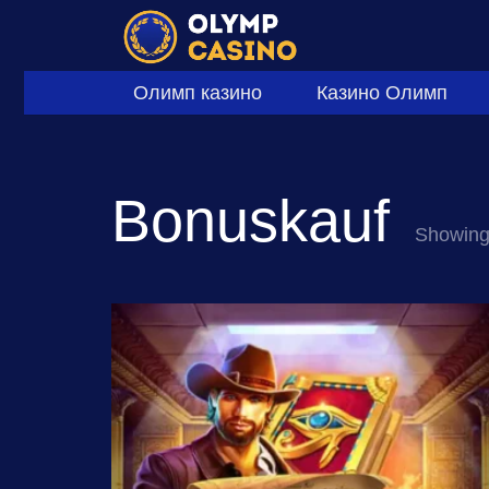
Олимп казино
Казино Олимп
Bonuskauf
Showing 