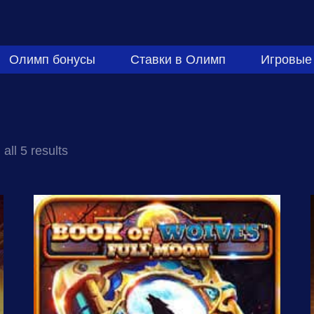
Олимп бонусы
Ставки в Олимп
Игровые
all 5 results