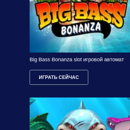
Big Bass Bonanza slot игровой автомат
ИГРАТЬ СЕЙЧАС