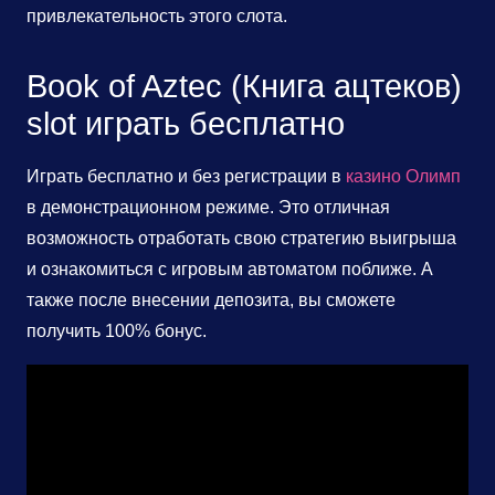
привлекательность этого слота.
Book of Aztec (Книга ацтеков)
slot
играть бесплатно
Играть бесплатно и без регистрации в
казино Олимп
в демонстрационном режиме. Это отличная
возможность отработать свою стратегию выигрыша
и ознакомиться с игровым автоматом поближе. А
также после внесении депозита, вы сможете
получить 100% бонус.