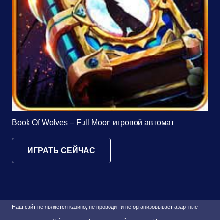
Book Of Wolves – Full Moon игровой автомат
ИГРАТЬ СЕЙЧАС
Наш сайт не является казино, не проводит и не организовывает азартные