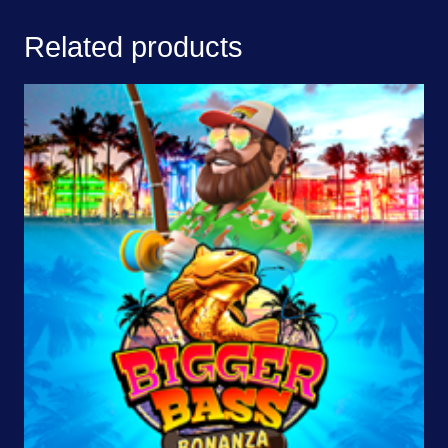
Related products