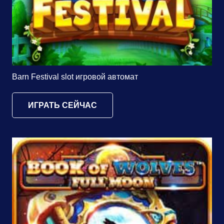
Barn Festival slot игровой автомат
ИГРАТЬ СЕЙЧАС