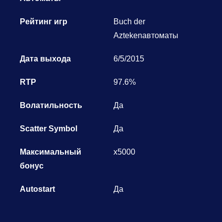
Рейтинг игр
Buch der
Aztekenавтоматы
Дата выхода
6/5/2015
RTP
97.6%
Волатильность
Да
Scatter Symbol
Да
Максимальный
x5000
бонус
Autostart
Да