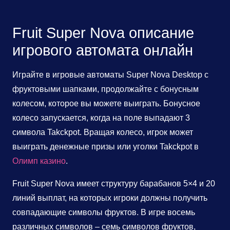
Fruit Super Nova описание
игрового автомата онлайн
Играйте в игровые автоматы Super Nova Desktop с
фруктовыми шапками, продолжайте с бонусным
колесом, которое вы можете выиграть. Бонусное
колесо запускается, когда на поле выпадают 3
символа Takckpot. Вращая колесо, игрок может
выиграть денежные призы или уголки Takckpot в
Олимп казино
.
Fruit Super Nova имеет структуру барабанов 5×4 и 20
линий выплат, на которых игроки должны получить
совпадающие символы фруктов. В игре восемь
различных символов – семь символов фруктов,