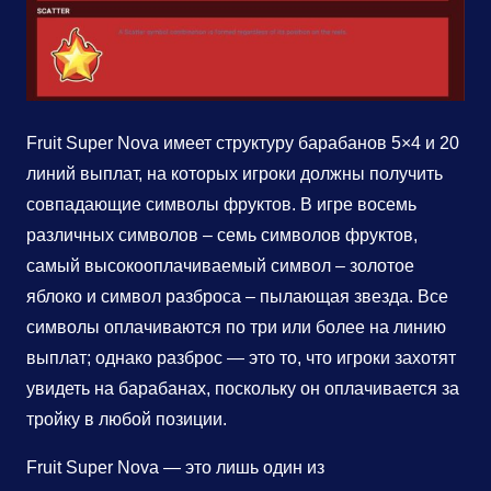
Fruit Super Nova имеет структуру барабанов 5×4 и 20
линий выплат, на которых игроки должны получить
совпадающие символы фруктов. В игре восемь
различных символов – семь символов фруктов,
самый высокооплачиваемый символ – золотое
яблоко и символ разброса – пылающая звезда. Все
символы оплачиваются по три или более на линию
выплат; однако разброс — это то, что игроки захотят
увидеть на барабанах, поскольку он оплачивается за
тройку в любой позиции.
Fruit Super Nova — это лишь один из