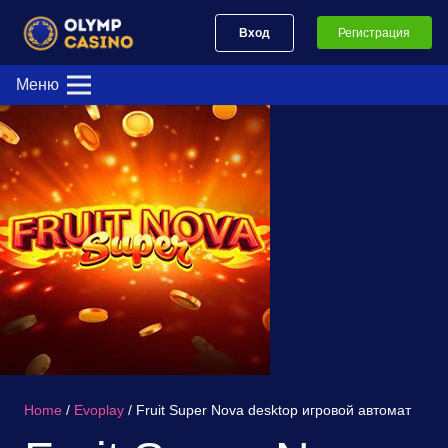
Вход
Регистрация
Меню
Home
/
Evoplay
/ Fruit Super Nova desktop игровой автомат