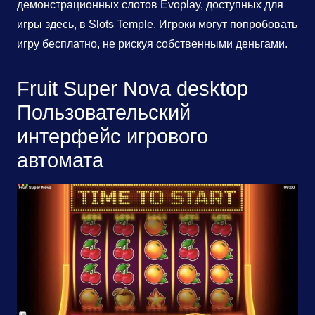
демонстрационных слотов Evoplay, доступных для
игры здесь, в Slots Temple. Игроки могут попробовать
игру бесплатно, не рискуя собственными деньгами.
Fruit Super Nova desktop
Пользовательский
интерфейс игрового
автомата