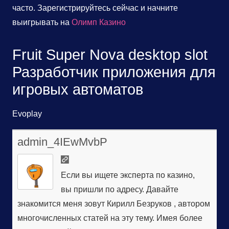
часто. Зарегистрируйтесь сейчас и начните
выигрывать на
Олимп Казино
Fruit Super Nova desktop
slot
Разработчик приложения для
игровых автоматов
Evoplay
admin_4IEwMvbP
Если вы ищете эксперта по казино,
вы пришли по адресу. Давайте
знакомится меня зовут Кирилл Безруков , автором
многочисленных статей на эту тему. Имея более