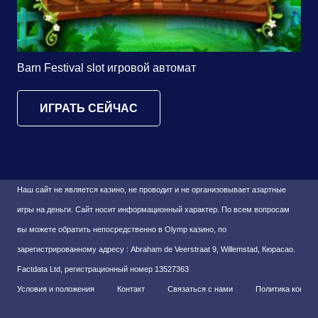
Barn Festival slot игровой автомат
ИГРАТЬ СЕЙЧАС
Наш сайт не является казино, не проводит и не организовывает азартные
игры на деньги. Сайт носит информационный характер. По всем вопросам
вы можете обратить непосредственно в Olymp казино, по
зарегистрированному адресу : Abraham de Veerstraat 9, Willemstad, Кюрасао.
Factdata Ltd, регистрационный номер 13527363
Условия и положения
Контакт
Связаться с нами
Политика конфи