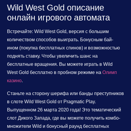
Wild West Gold описание
онлайн игрового автомата
Встречайте: Wild West Gold, версия с большим
количеством способов выиграть. Бонусным бай-
ином (покупка бесплатных спинов) и возможностью
поднять ставку. Чтобы увеличить шанс на
бесплатные вращения. Вы можете играть в Wild
West Gold бесплатно в пробном режиме на
Олимп
казино
.
Станьте на сторону шерифа или банды преступников
в слоте Wild West Gold от Pragmatic Play.
Выпущенном 26 марта 2020 года! Это тематический
слот Дикого Запада, где вы можете получить комбо-
множители Wild и бонусный раунд бесплатных