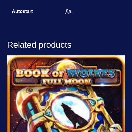
Autostart
Да
Related products