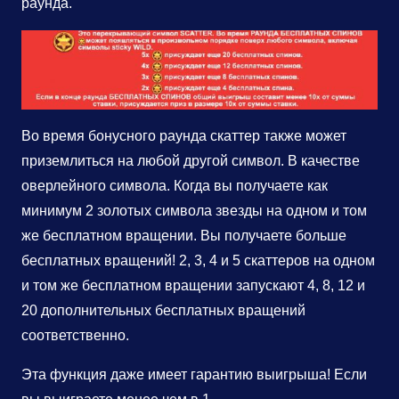
раунда.
Во время бонусного раунда скаттер также может
приземлиться на любой другой символ. В качестве
оверлейного символа. Когда вы получаете как
минимум 2 золотых символа звезды на одном и том
же бесплатном вращении. Вы получаете больше
бесплатных вращений! 2, 3, 4 и 5 скаттеров на одном
и том же бесплатном вращении запускают 4, 8, 12 и
20 дополнительных бесплатных вращений
соответственно.
Эта функция даже имеет гарантию выигрыша! Если