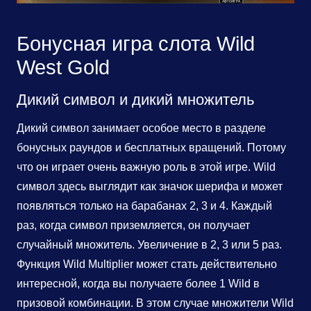
Бонусная игра слота Wild
West Gold
Дикий символ и дикий множитель
Дикий символ занимает особое место в разделе
бонусных раундов и бесплатных вращений. Потому
что он играет очень важную роль в этой игре. Wild
символ здесь выглядит как значок шерифа и может
появляться только на барабанах 2, 3 и 4. Каждый
раз, когда символ приземляется, он получает
случайный множитель. Увеличение в 2, 3 или 5 раз.
Функция Wild Multiplier может стать действительно
интересной, когда вы получаете более 1 Wild в
призовой комбинации. В этом случае множители Wild