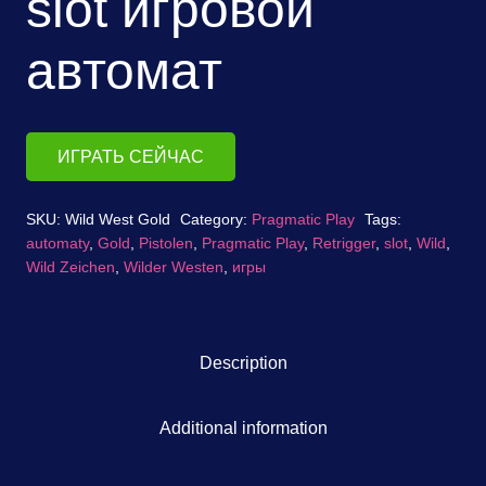
slot игровой
автомат
ИГРАТЬ СЕЙЧАС
SKU:
Wild West Gold
Category:
Pragmatic Play
Tags:
automaty
,
Gold
,
Pistolen
,
Pragmatic Play
,
Retrigger
,
slot
,
Wild
,
Wild Zeichen
,
Wilder Westen
,
игры
Description
Additional information