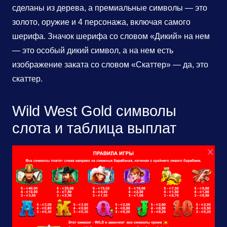
сделаны из дерева, а премиальные символы — это
золото, оружие и 4 персонажа, включая самого
шерифа. Значок шерифа со словом «Дикий» на нем
— это особый дикий символ, а на нем есть
изображение заката со словом «Скаттер» — да, это
скаттер.
Wild West Gold символы
слота и таблица выплат