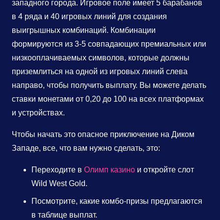
западного города. Игровое поле имеет 5 барабанов
в 4 ряда и 40 игровых линий для создания
выигрышных комбинаций. Комбинации
формируются из 3-5 совпадающих премиальных или
низкооплачиваемых символов, которые должны
приземлиться на одной из игровых линий слева
направо, чтобы получить выплату. Вы можете делать
ставки монетами от 0,20 до 100 на всех платформах
и устройствах.
Чтобы начать это опасное приключение на Диком
Западе, все, что вам нужно сделать, это:
Переходите в
Олимп казино
и откройте слот
Wild West Gold.
Посмотрите, какие комбо-призы предлагаются
в таблице выплат.