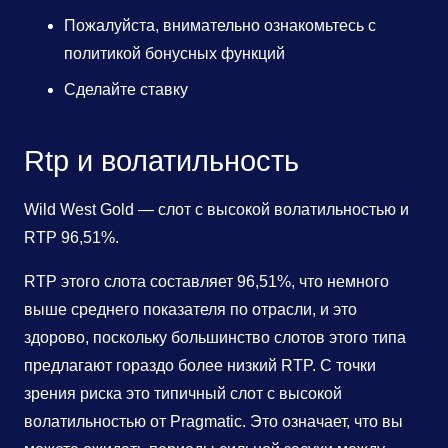
Пожалуйста, внимательно ознакомьтесь с
политикой бонусных функций
Сделайте ставку
Rtp и волатильность
Wild West Gold — слот с высокой волатильностью и
RTP 96,51%.
RTP этого слота составляет 96,51%, что немного
выше среднего показателя по отрасли, и это
здорово, поскольку большинство слотов этого типа
предлагают гораздо более низкий RTP. С точки
зрения риска это типичный слот с высокой
волатильностью от Pragmatic. Это означает, что вы