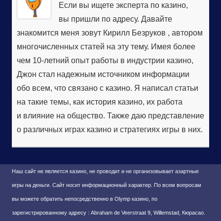
Если вы ищете эксперта по казино,
вы пришли по адресу. Давайте
знакомится меня зовут Кирилл Безруков , автором
многочисленных статей на эту тему. Имея более
чем 10-летний опыт работы в индустрии казино,
Джон стал надежным источником информации
обо всем, что связано с казино. Я написал статьи
на такие темы, как история казино, их работа
и влияние на общество. Также даю представление
о различных играх казино и стратегиях игры в них.
Наш сайт не является казино, не проводит и не организовывает азартные
игры на деньги. Сайт носит информационный характер. По всем вопросам
вы можете обратить непосредственно в Olymp казино, по
зарегистрированному адресу : Abraham de Veerstraat 9, Willemstad, Кюрасао.