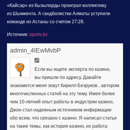
«Кайсар» из Кызылорды проиграл коллективу
из Шымкента. А гандболистки Алматы уступили
команде из Астаны со счетом 27:28.
Источник:
sports.kz
admin_4IEwMvbP
Если вы ищете эксперта по казино,
вы пришли по адресу. Давайте
знакомится меня зовут Кирилл Безруков , автором
многочисленных статей на эту тему. Имея более
чем 10-летний опыт работы в индустрии казино,
Джон стал надежным источником информации
обо всем, что связано с казино. Я написал статьи
на такие темы, как история казино, их работа