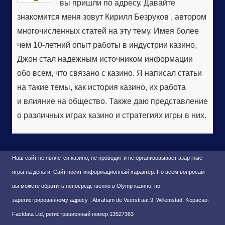
вы пришли по адресу. Давайте
знакомится меня зовут Кирилл Безруков , автором
многочисленных статей на эту тему. Имея более
чем 10-летний опыт работы в индустрии казино,
Джон стал надежным источником информации
обо всем, что связано с казино. Я написал статьи
на такие темы, как история казино, их работа
и влияние на общество. Также даю представление
о различных играх казино и стратегиях игры в них.
Наш сайт не является казино, не проводит и не организовывает азартные
игры на деньги. Сайт носит информационный характер. По всем вопросам
вы можете обратить непосредственно в Olymp казино, по
зарегистрированному адресу : Abraham de Veerstraat 9, Willemstad, Кюрасао.
Factdata Ltd, регистрационный номер 13527363