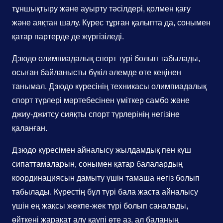
тұншықтыру және ауырту тәсілдері, қолмен қағу
және аяқтан шалу. Күрес тұрған қалыпта да, сонымен
қатар партерде де жүргізіледі.
Дзюдо олимпиадалық спорт түрі болып табылады,
осыған байланысты бүкіл әлемде өте кеңінен
танымал. Дзюдо күресінің техникасы олимпиадалық
спорт түрлері мәртебесінен үміткер самбо және
джиу-джитсу сияқты спорт түрлерінің негізіне
қаланған.
Дзюдо күресімен айналысу жылдамдық пен күш
сипаттамаларын, сонымен қатар балалардың
координациясын дамыту үшін тамаша негіз болып
табылады. Күрестің бұл түрі бала жаста айналысу
үшін ең жақсы жекпе-жек түрі болып саналады,
өйткені жарақат алу қаупі өте аз, ал баланың