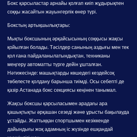
Бокс қарсыластар арнайы қолғап киіп жұдырықпен
соққы жасайтын жауынгерлік өнер түрі.
Бокстың артықшылықтары:
Мықты боксшының әрқайсысының соққысы жақсы
қойылған болады. Тәсілдер санының аздығы мен тек
қол ғана пайдаланылатындықтан, техниканы
меңгеру автоматты түрге дейін ұшталған.
Нәтижесінде: машықтарды көшедегі кездейсоқ
төбелесте қолдану барынша тиімді. Осы себепті де
қазір Астанада бокс секциясы кеңінен танымал.
Жақсы боксшы қарсыласымен арадағы ара
қашықтықты әрқашан сезеді және ұрысты бақылауда
ұстайды. Жаттыққан спортшымен кезіккенде
дайындығы жоқ адамның іс жүзінде ешқандай