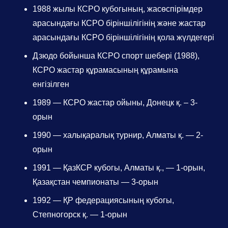
1988 жылы КСРО кубогының, жасөспірімдер
арасындағы КСРО біріншілігінің және жастар
арасындағы КСРО біріншілігінің қола жүлдегері
Дзюдо бойынша КСРО спорт шебері (1988),
КСРО жастар құрамасының құрамына
енгізілген
1989 — КСРО жастар ойыны, Донецк қ. – 3-
орын
1990 — халықаралық турнир, Алматы қ. — 2-
орын
1991 — ҚазКСР кубогы, Алматы қ., — 1-орын,
Қазақстан чемпионаты — 3-орын
1992 — ҚР федерациясының кубогы,
Степногорск қ. — 1-орын