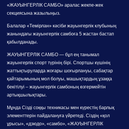
«ЖАУЫНГЕРЛІК САМБО» аралас жекпе-жек
секциясына жазылыңыз.
Балалар «Темірлан» кәсіби жауынгерлік клубының
жанындағы жауынгерлік самбоға 5 жастан бастап
қабылданады.
ЖАУЫНГЕРЛІК САМБО — бұл ең танымал
жауынгерлік спорт түрінің бірі. Спортшы күшінің
жаттықтыруларда жоғары шоғырлануы, сабақтар
қайтарымының мол болуы, машықтардың ұзаққа
бекітілуі – жауынгерлік самбоның өзгермейтін
артықшылықтары.
Мұнда Сізді соққы техникасы мен күрестің барлық
элементтерін пайдалануға үйретеді. Сіздің «қол
ұрысы», «дзюдо», «самбо», «ЖАУЫНГЕРЛІК